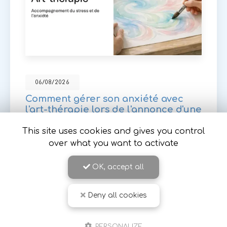
06/08/2026
Comment gérer son anxiété avec
l'art-thérapie lors de l'annonce d'une
maladie invalidante à Romans sur
Isère
This site uses cookies and gives you control
over what you want to activate
Face à l'annonce d'une
maladie invalidante ou
de longue durée
, il est courant de ressentir une
OK, accept all
vague d'anxiété. À
Romans-sur-Isère
et ses
environs, l'art thérapie…
Deny all cookies
Toute l'actualité
PERSONALIZE