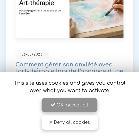
06/08/2026
Comment gérer son anxiété avec
l'art-thérapie lors de l'annonce d'une
maladie invalidante à Romans sur
This site uses cookies and gives you control
Isère
over what you want to activate
Face à l'annonce d'une
maladie invalidante ou
de longue durée
, il est courant de ressentir une
OK, accept all
vague d'anxiété. À
Romans-sur-Isère
et ses
environs, l'art thérapie…
Deny all cookies
Toute l'actualité