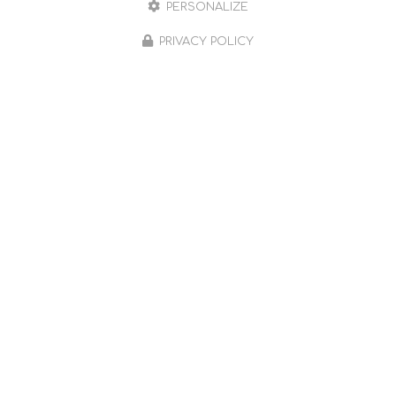
PERSONALIZE
PRIVACY POLICY
Sophrologue à Romans-sur-Isère et ses environs
490 chemin Farconnet
26240 Saint-Barthélemy-de-Vals
06 59 65 57 42
Lundi au vendredi : sur rendez-vous
Possibilité le samedi matin
Suivez-moi sur les réseaux sociaux