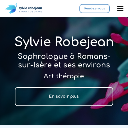
Aller
au
Rendez-vous
contenu
principal
Sophrologue à Romans-
sur-Isère et ses environs
Art thérapie
En savoir plus