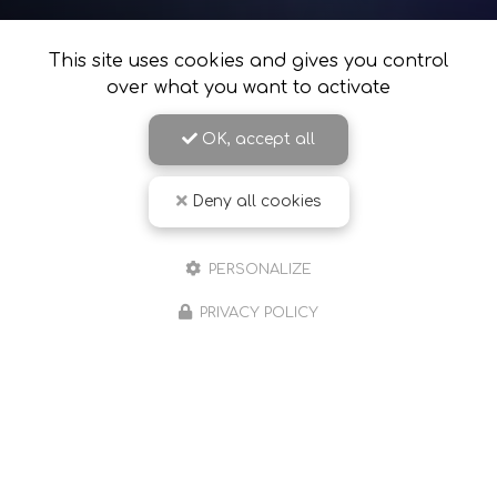
This site uses cookies and gives you control
over what you want to activate
OK, accept all
Deny all cookies
06 59 65 57 42
PERSONALIZE
490 chemin Farconnet
26240 Saint-Barthélemy-de-Vals
PRIVACY POLICY
Contactez-moi