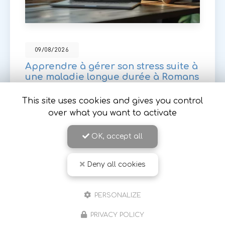
09/08/2026
Apprendre à gérer son stress suite à
une maladie longue durée à Romans
sur Isère
This site uses cookies and gives you control
Sylvie Robejean
, sophrologue expérimentée à
over what you want to activate
Romans-sur-Isère, vous accompagne dans la
gestion du stress et de l'anxiété, notamment
suite à l'annonce d'une
maladie chronique…
OK, accept all
Toute l'actualité
Deny all cookies
PERSONALIZE
PRIVACY POLICY