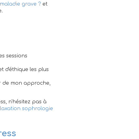
 maladie grave ?
et
e.
es sessions
t d'éthique les plus
œur de mon approche,
s, n'hésitez pas à
elaxation sophrologie
ress