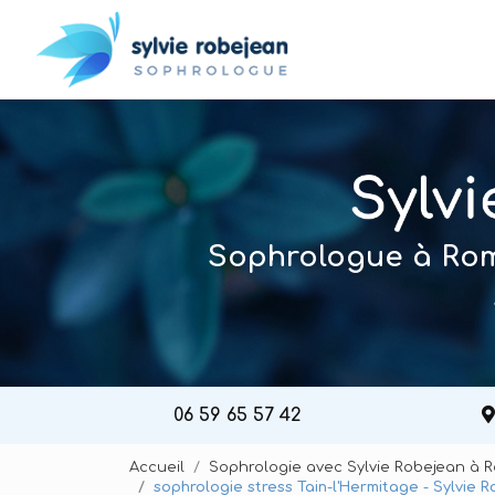
Navigation principal
Aller
au
contenu
principal
Sophrologue à Roma
06 59 65 57 42
Accueil
Sophrologie avec Sylvie Robejean à 
sophrologie stress Tain-l'Hermitage - Sylvie 