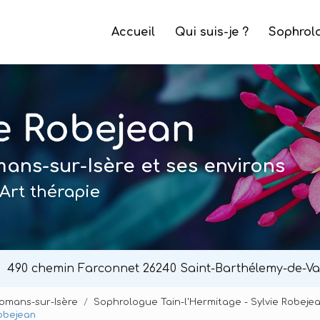
e
Accueil
Qui suis-je ?
Sophrol
ns-sur-Isère et ses environs
Art thérapie
490 chemin Farconnet
26240 Saint-Barthélemy-de-Va
Romans-sur-Isère
Sophrologue Tain-l'Hermitage - Sylvie Robeje
Robejean