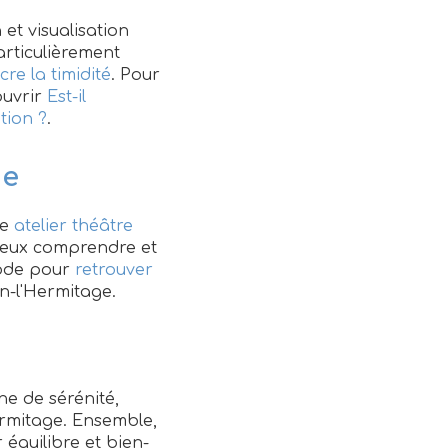
et visualisation
particulièrement
cre la timidité
. Pour
ouvrir
Est-il
tion ?
.
ge
me
atelier théâtre
mieux comprendre et
hode pour
retrouver
n-l'Hermitage.
ne de sérénité,
ermitage. Ensemble,
 équilibre et bien-