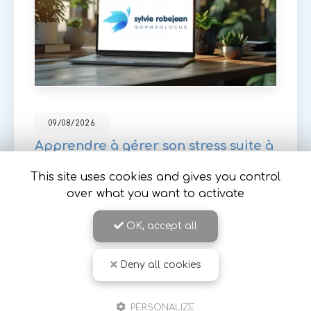
09/08/2026
Apprendre à gérer son stress suite à
une maladie longue durée à Romans
sur Isère
This site uses cookies and gives you control
over what you want to activate
Sylvie Robejean
, sophrologue expérimentée à
Romans-sur-Isère, vous accompagne dans la
gestion du stress et de l'anxiété, notamment
OK, accept all
suite à l'annonce d'une
maladie chronique…
Deny all cookies
Toute l'actualité
PERSONALIZE