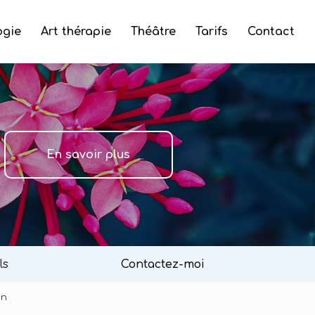
ogie
Art thérapie
Théâtre
Tarifs
Contact
En savoir plus
ls
Contactez-moi
an