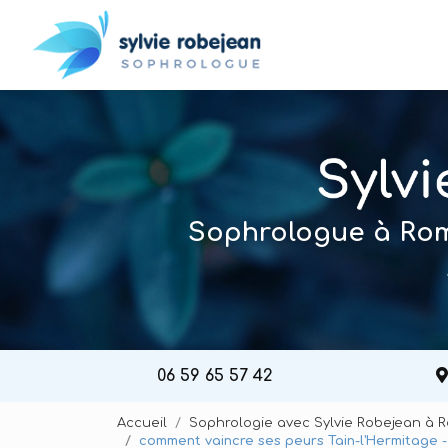
Navigation principal
Aller
au
contenu
principal
Sophrologue à Roma
06 59 65 57 42
Accueil
Sophrologie avec Sylvie Robejean à 
comment vaincre ses peurs Tain-l'Hermitage -