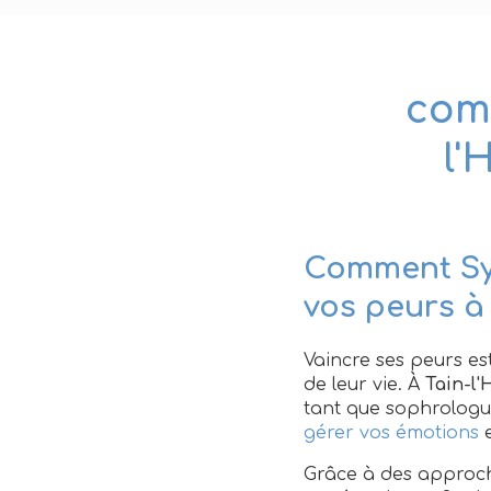
comm
l'
Comment Syl
vos peurs à
Vaincre ses peurs e
de leur vie. À
Tain-l
tant que sophrologu
gérer vos émotions
e
Grâce à des approch