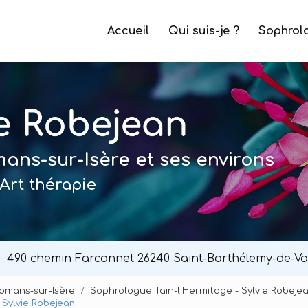
e
Accueil
Qui suis-je ?
Sophrol
ns-sur-Isère et ses environs
Art thérapie
490 chemin Farconnet
26240 Saint-Barthélemy-de-Va
Romans-sur-Isère
Sophrologue Tain-l'Hermitage - Sylvie Robeje
 Sylvie Robejean