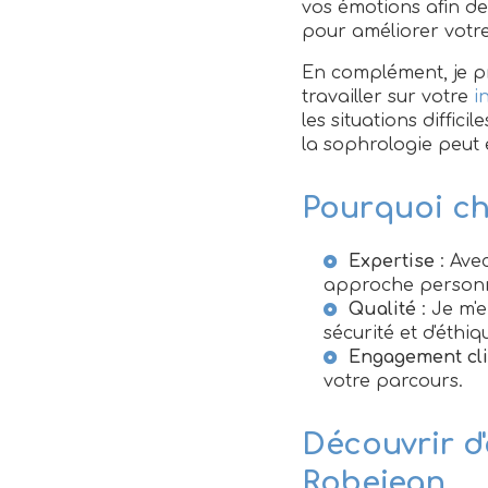
vos émotions afin de
pour améliorer votr
En complément, je pr
travailler sur votre
i
les situations diffic
la sophrologie peut 
Pourquoi ch
Expertise
: Ave
approche personn
Qualité
: Je m'
sécurité et d'éthiqu
Engagement cli
votre parcours.
Découvrir d'
Robejean