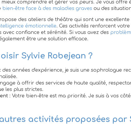
 mieux comprendre et gérer vos peurs. Je vous offre 
e
bien-être face à des maladies graves
ou des situation
opose des ateliers de théâtre qui sont une excellent
ntelligence émotionnelle
. Ces activités renforcent votr
iles avec confiance et sérénité. Si vous avez des
problèm
également être une solution efficace.
oisir Sylvie Robejean ?
c des années d'expérience, je suis une
sophrologue re
alisée.
engage à offrir des services de haute qualité, respect
e les plus strictes.
ent
: Votre bien-être est ma priorité. Je suis à vos cô
autres activités proposées par 