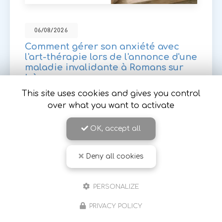
06/08/2026
Comment gérer son anxiété avec
l'art-thérapie lors de l'annonce d'une
maladie invalidante à Romans sur
Isère
This site uses cookies and gives you control
Face à l'annonce d'une
maladie invalidante ou
de longue durée
, il est courant de ressentir une
over what you want to activate
vague d'anxiété. À
Romans-sur-Isère
et ses
environs, l'art thérapie…
OK, accept all
Toute l'actualité
Deny all cookies
PERSONALIZE
PRIVACY POLICY