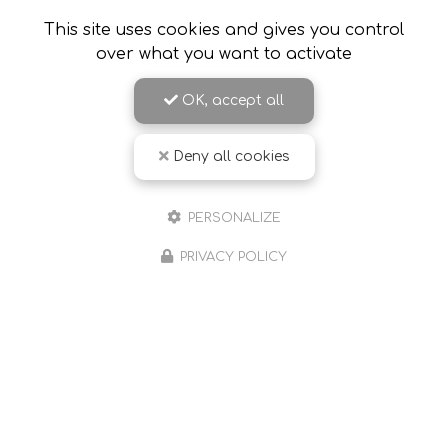
This site uses cookies and gives you control
over what you want to activate
09/08/2026
Apprendre à gérer son stress suite à
OK, accept all
une maladie longue durée à Romans
sur Isère
Deny all cookies
Sylvie Robejean
, sophrologue expérimentée à
Romans-sur-Isère, vous accompagne dans la
gestion du stress et de l'anxiété, notamment
PERSONALIZE
suite à l'annonce d'une
maladie chronique…
PRIVACY POLICY
Toute l'actualité