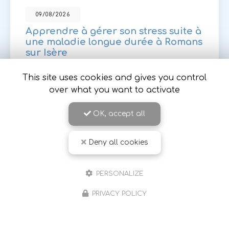
09/08/2026
Apprendre à gérer son stress suite à
une maladie longue durée à Romans
sur Isère
Sylvie Robejean
, sophrologue expérimentée à
This site uses cookies and gives you control
Romans-sur-Isère, vous accompagne dans la
over what you want to activate
gestion du stress et de l'anxiété, notamment
suite à l'annonce d'une
maladie chronique…
OK, accept all
Toute l'actualité
Deny all cookies
PERSONALIZE
PRIVACY POLICY