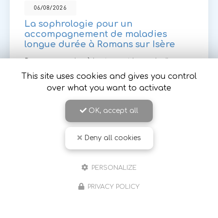
06/08/2026
La sophrologie pour un
accompagnement de maladies
longue durée à Romans sur Isère
Dans un monde où le stress et les maladies
chroniques prennent de plus en plus de place, la
This site uses cookies and gives you control
sophrologie se présente comme une solution
over what you want to activate
douce et efficace pour accompagner les
personnes atteintes de…
OK, accept all
Toute l'actualité
Deny all cookies
PERSONALIZE
PRIVACY POLICY