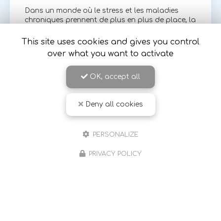
Dans un monde où le stress et les maladies
chroniques prennent de plus en plus de place, la
sophrologie se présente comme une solution
douce et efficace pour accompagner les
This site uses cookies and gives you control
personnes atteintes de…
over what you want to activate
Toute l'actualité
OK, accept all
Deny all cookies
PERSONALIZE
PRIVACY POLICY