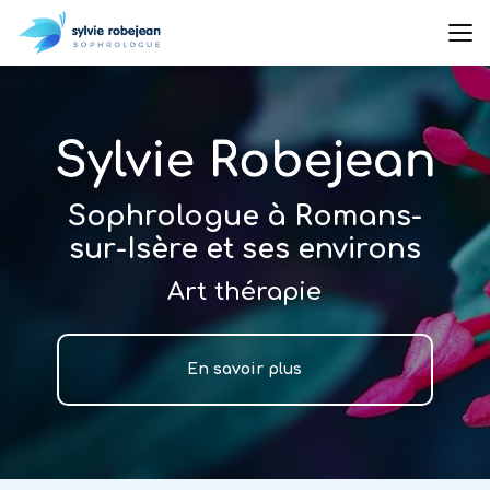
Aller
au
contenu
principal
Sophrologue à Romans-
sur-Isère et ses environs
Art thérapie
En savoir plus