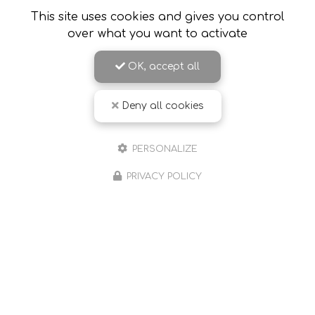
suite à l'annonce d'une
maladie chronique…
This site uses cookies and gives you control
over what you want to activate
Toute l'actualité
OK, accept all
Deny all cookies
PERSONALIZE
PRIVACY POLICY
Sophrologue à Romans-sur-Isère et ses environs
490 chemin Farconnet
26240 Saint-Barthélemy-de-Vals