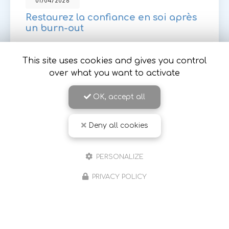
01/04/2026
Restaurez la confiance en soi après
un burn-out
Le
burn-out
est une épreuve difficile qui peut
laisser des séquelles importantes sur la
This site uses cookies and gives you control
confiance en soi. Heureusement, à Romans-sur-
over what you want to activate
Isère,
Sylvie Robejean
,…
OK, accept all
Toute l'actualité
Deny all cookies
PERSONALIZE
PRIVACY POLICY