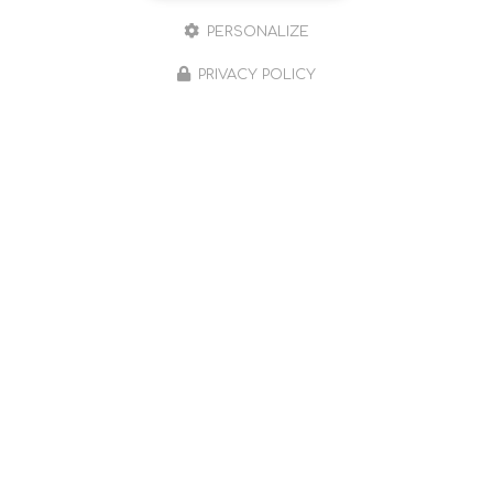
PERSONALIZE
PRIVACY POLICY
Sophrologue à Romans-sur-Isère et ses environs
490 chemin Farconnet
26240 Saint-Barthélemy-de-Vals
06 59 65 57 42
Lundi au vendredi : sur rendez-vous
Possibilité le samedi matin
Suivez-moi sur les réseaux sociaux
Envoyez un message