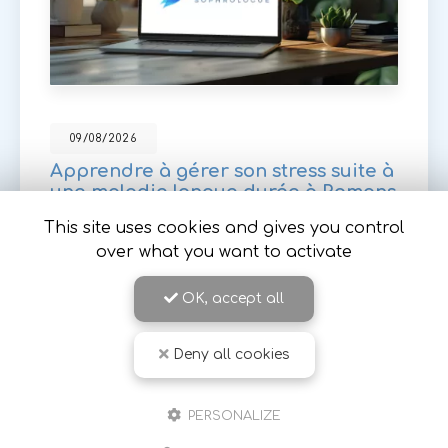
09/08/2026
Apprendre à gérer son stress suite à
une maladie longue durée à Romans
sur Isère
This site uses cookies and gives you control
Sylvie Robejean
, sophrologue expérimentée à
over what you want to activate
Romans-sur-Isère, vous accompagne dans la
gestion du stress et de l'anxiété, notamment
OK, accept all
suite à l'annonce d'une
maladie chronique…
Toute l'actualité
Deny all cookies
PERSONALIZE