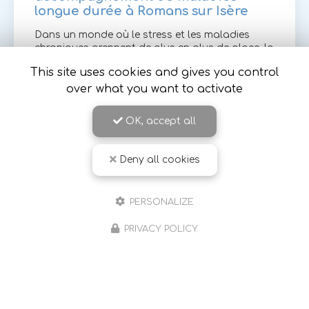
longue durée à Romans sur Isère
Dans un monde où le stress et les maladies
chroniques prennent de plus en plus de place, la
sophrologie se présente comme une solution
This site uses cookies and gives you control
douce et efficace pour accompagner les
personnes atteintes de…
over what you want to activate
Toute l'actualité
OK, accept all
Deny all cookies
PERSONALIZE
PRIVACY POLICY