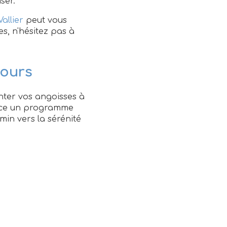
ser.
allier
peut vous
es, n'hésitez pas à
cours
ter vos angoisses à
place un programme
in vers la sérénité