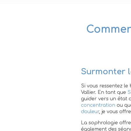
Comment 
Surmonter l
Si vous ressentez le 
Vallier. En tant que
S
guider vers un état 
concentration
ou que
douleur
, je vous of
La sophrologie offre
également des séanc