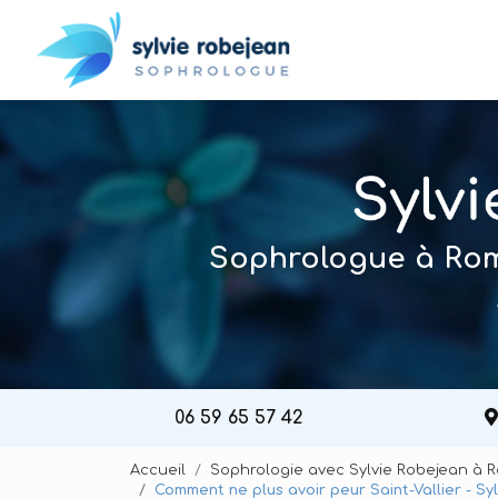
Navigation principal
Aller
au
contenu
principal
Sophrologue à Roma
06 59 65 57 42
Accueil
Sophrologie avec Sylvie Robejean à 
Comment ne plus avoir peur Saint-Vallier - Sy