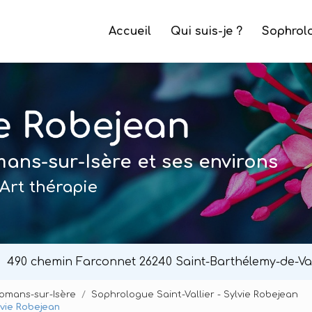
e
Accueil
Qui suis-je ?
Sophrol
ns-sur-Isère et ses environs
Art thérapie
490 chemin Farconnet
26240 Saint-Barthélemy-de-Va
Romans-sur-Isère
Sophrologue Saint-Vallier - Sylvie Robejean
lvie Robejean