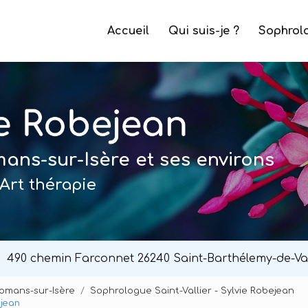
e
Accueil
Qui suis-je ?
Sophrol
ns-sur-Isère et ses environs
Art thérapie
490 chemin Farconnet
26240 Saint-Barthélemy-de-Va
Romans-sur-Isère
Sophrologue Saint-Vallier - Sylvie Robejean
ejean