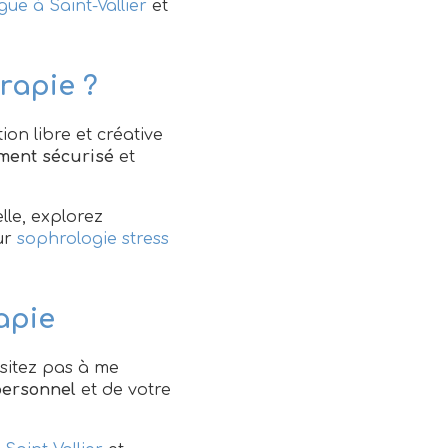
ue à Saint-Vallier
et
rapie ?
on libre et créative
ment sécurisé
et
lle, explorez
ur
sophrologie stress
apie
ésitez pas à me
ersonnel
et de votre