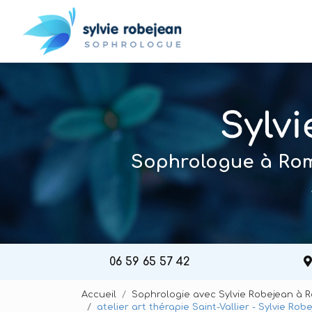
Navigation principal
Aller
au
contenu
principal
Sophrologue à Roma
06 59 65 57 42
Accueil
Sophrologie avec Sylvie Robejean à 
atelier art thérapie Saint-Vallier - Sylvie Rob