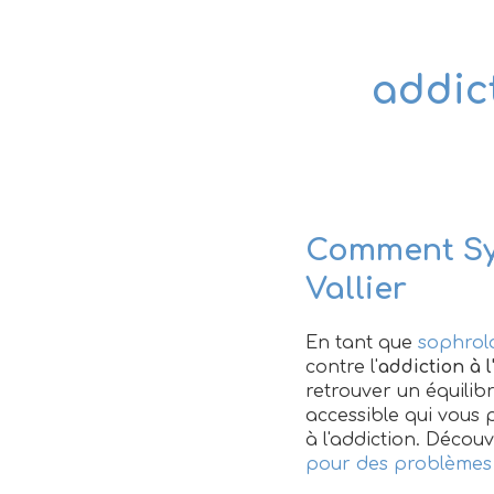
addict
Comment Syl
Vallier
En tant que
sophrol
contre l'
addiction à l
retrouver un équilib
accessible qui vous 
à l'addiction. Décou
pour des problèmes