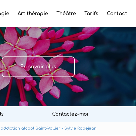
ogie
Art thérapie
Théâtre
Tarifs
Contact
En savoir plus
ls
Contactez-moi
addiction alcool Saint-Vallier - Sylvie Robejean