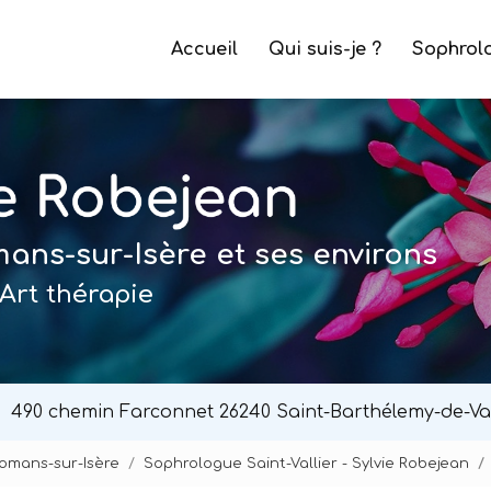
e
Accueil
Qui suis-je ?
Sophrol
ns-sur-Isère et ses environs
Art thérapie
490 chemin Farconnet
26240 Saint-Barthélemy-de-Va
Romans-sur-Isère
Sophrologue Saint-Vallier - Sylvie Robejean