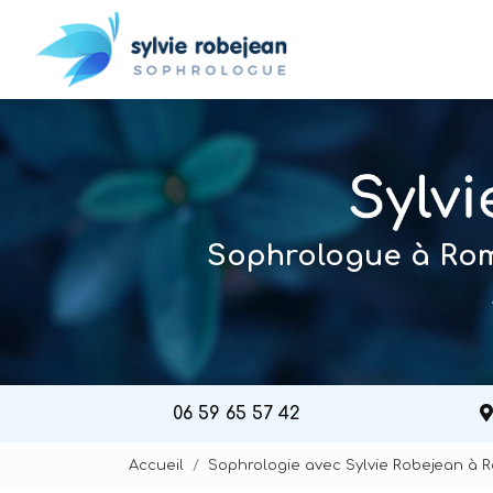
Navigation principal
Aller
au
contenu
principal
Sophrologue à Roma
06 59 65 57 42
Accueil
Sophrologie avec Sylvie Robejean à 