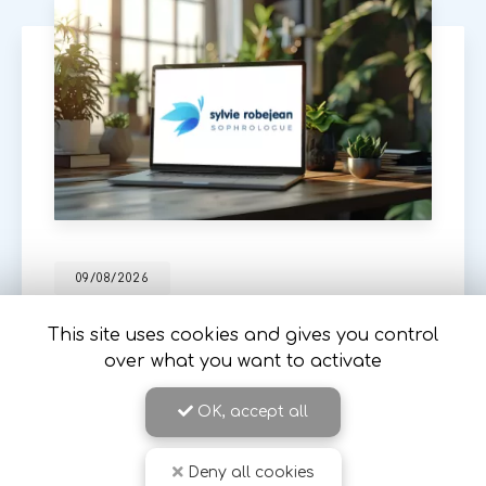
09/08/2026
Apprendre à gérer son stress suite à
une maladie longue durée à Romans
This site uses cookies and gives you control
sur Isère
over what you want to activate
Sylvie Robejean
, sophrologue expérimentée à
OK, accept all
Romans-sur-Isère, vous accompagne dans la
gestion du stress et de l'anxiété, notamment
suite à l'annonce d'une
maladie chronique…
Deny all cookies