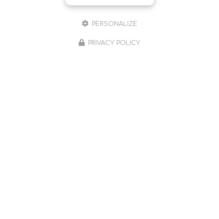
Toute l'actualité
PERSONALIZE
PRIVACY POLICY
Sophrologue à Romans-sur-Isère et ses environs
490 chemin Farconnet
26240 Saint-Barthélemy-de-Vals
06 59 65 57 42