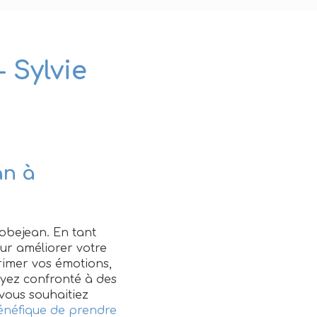
 Sylvie
an à
obejean. En tant
r améliorer votre
primer vos émotions,
oyez confronté à des
 vous souhaitiez
énéfique de prendre