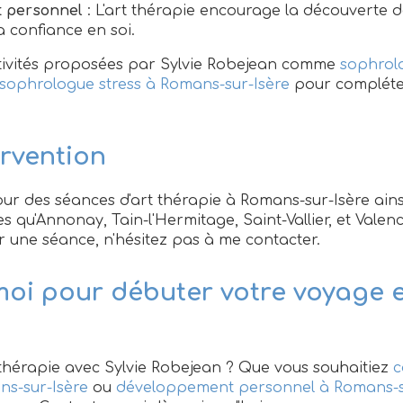
 personnel
: L'art thérapie encourage la découverte d
a confiance en soi.
ctivités proposées par Sylvie Robejean comme
sophrolo
sophrologue stress à Romans-sur-Isère
pour compléte
ervention
our des séances d'art thérapie à Romans-sur-Isère ains
lles qu'Annonay, Tain-l'Hermitage, Saint-Vallier, et Vale
er une séance, n'hésitez pas à me contacter.
oi pour débuter votre voyage e
t thérapie avec Sylvie Robejean ? Que vous souhaitiez
c
s-sur-Isère
ou
développement personnel à Romans-s