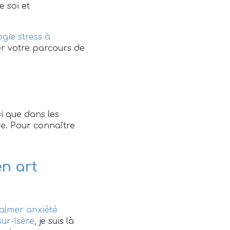
e soi et
gie stress à
r votre parcours de
i que dans les
nce. Pour connaître
n art
almer anxiété
ur-Isère
, je suis là