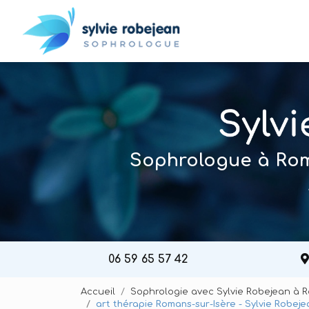
Navigation principal
Aller
au
contenu
principal
Sophrologue à Roma
06 59 65 57 42
Accueil
Sophrologie avec Sylvie Robejean à 
art thérapie Romans-sur-Isère - Sylvie Robeje