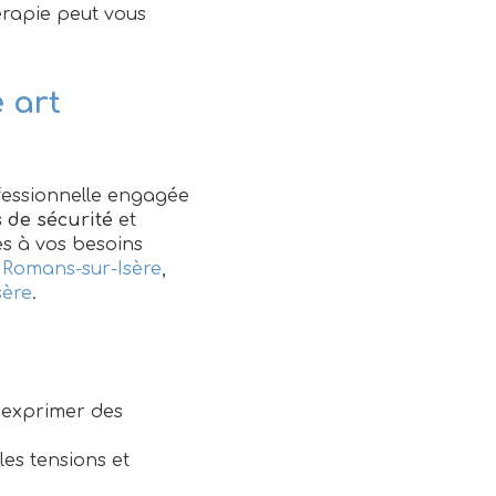
hérapie peut vous
 art
fessionnelle engagée
 de sécurité
et
s à vos besoins
 Romans-sur-Isère
,
sère
.
à exprimer des
 les tensions et