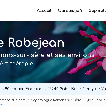
e
Accueil
Qui suis-je ?
Sophrol
ns-sur-Isère et ses environs
Art thérapie
490 chemin Farconnet
26240 Saint-Barthélemy-de-Va
Romans-sur-Isère
Sophrologue Romans-sur-Isère - Sylvie Robej
an