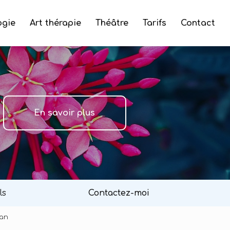
ogie
Art thérapie
Théâtre
Tarifs
Contact
En savoir plus
ls
Contactez-moi
ean