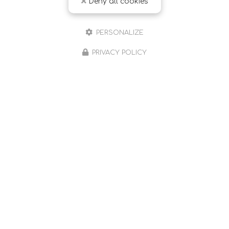
Deny all cookies
Toute l'actualité
PERSONALIZE
PRIVACY POLICY
Sophrologue à Romans-sur-Isère et ses environs
490 chemin Farconnet
26240 Saint-Barthélemy-de-Vals
06 59 65 57 42