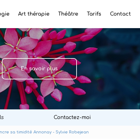
ogie
Art thérapie
Théâtre
Tarifs
Contact
En savoir plus
ls
Contactez-moi
incre sa timidité Annonay - Sylvie Robejean