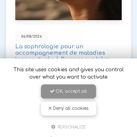
06/08/2026
La sophrologie pour un
accompagnement de maladies
longue durée à Romans sur Isère
This site uses cookies and gives you control
Dans un monde où le stress et les maladies
chroniques prennent de plus en plus de place, la
over what you want to activate
sophrologie se présente comme une solution
douce et efficace pour accompagner les
OK, accept all
personnes atteintes de…
Toute l'actualité
Deny all cookies
PERSONALIZE