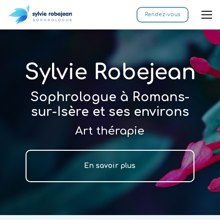
Aller
au
Rendez-vous
contenu
principal
Sophrologue à Romans-
sur-Isère et ses environs
Art thérapie
En savoir plus