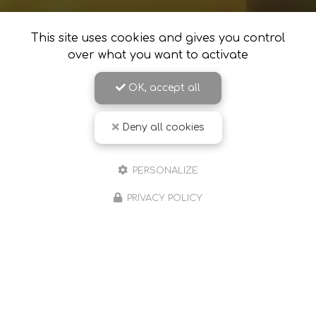
This site uses cookies and gives you control
over what you want to activate
OK, accept all
Deny all cookies
Sophrologue à Romans-sur-Isère et ses environs
PERSONALIZE
490 chemin Farconnet
26240 Saint-Barthélemy-de-Vals
PRIVACY POLICY
06 59 65 57 42
Lundi au vendredi : sur rendez-vous
Possibilité le samedi matin
Suivez-moi sur les réseaux sociaux