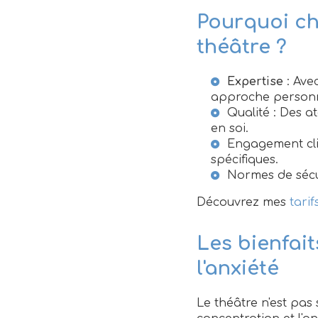
Pourquoi cho
théâtre ?
Expertise
: Ave
approche personn
Qualité : Des at
en soi.
Engagement clie
spécifiques.
Normes de sécu
Découvrez mes
tarif
Les bienfait
l'anxiété
Le théâtre n'est pas 