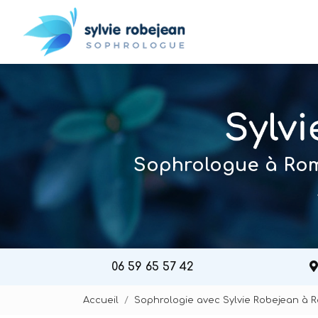
Navigation principal
Aller
au
contenu
principal
Sophrologue à Roma
06 59 65 57 42
Accueil
Sophrologie avec Sylvie Robejean à 