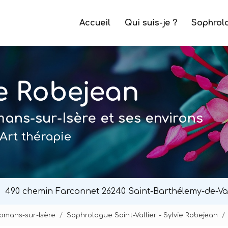
e
Accueil
Qui suis-je ?
Sophrol
ns-sur-Isère et ses environs
Art thérapie
490 chemin Farconnet
26240 Saint-Barthélemy-de-Va
Romans-sur-Isère
Sophrologue Saint-Vallier - Sylvie Robejean