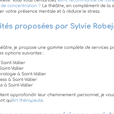
anxiété. Vous vous demandez
est-il recommandé de faire
de concentration ?
Le théâtre, en complément de la s
er votre présence mentale et à réduire le stress.
vités proposées par Sylvie Robej
 théâtre, je propose une gamme complète de services p
es options suivantes :
aint-Vallier
aint-Vallier
rologie à Saint-Vallier
ess à Saint-Vallier
s à Saint-Vallier
tent approfondir leur cheminement personnel, je vous
nt qu'
Art thérapeute
.